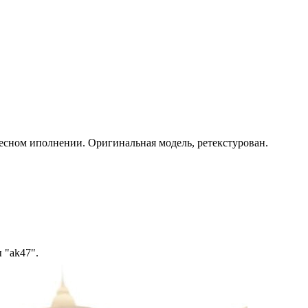
ресном иполнении. Оригинальная модель, ретекстурован.
 "ak47".