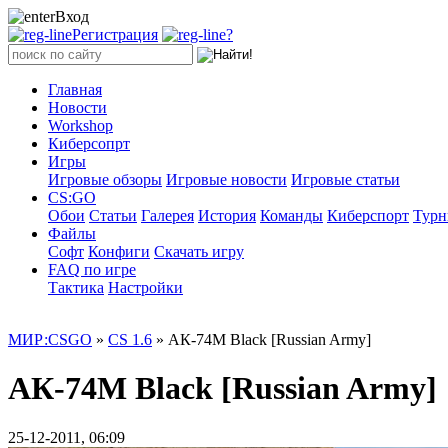
Вход
Регистрация
?
Главная
Новости
Workshop
Киберсопрт
Игры
Игровые обзоры
Игровые новости
Игровые статьи
CS:GO
Обои
Статьи
Галерея
История
Команды
Киберспорт
Тур
Файлы
Софт
Конфиги
Скачать игру
FAQ по игре
Тактика
Настройки
МИР:CSGO
»
CS 1.6
» АК-74М Black [Russian Army]
АК-74М Black [Russian Army]
25-12-2011, 06:09