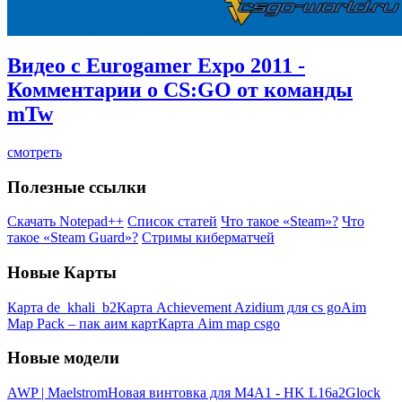
Видео c Eurogamer Expo 2011 -
Комментарии о CS:GO от команды
mTw
смотреть
Полезные ссылки
Скачать Notepad++
Список статей
Что такое «Steam»?
Что
такое «Steam Guard»?
Стримы киберматчей
Новые Карты
Карта de_khali_b2
Карта Achievement Azidium для cs go
Aim
Map Pack – пак аим карт
Карта Aim map csgo
Новые модели
AWP | Maelstrom
Новая винтовка для M4A1 - HK L16a2
Glock