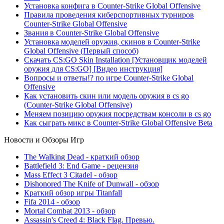
Установка конфига в Counter-Strike Global Offensive
Правила проведения киберспортивных турниров
Counter-Strike Global Offensive
Звания в Counter-Strike Global Offensive
Установка моделей оружия, скинов в Counter-Strike
Global Offensive (Первый способ)
Скачать CS:GO Skin Installation [Установщик моделей
оружия для CS:GO] [Видео инструкция]
Вопросы и ответы!? по игре Counter-Strike Global
Offensive
Как установить скин или модель оружия в cs go
(Counter-Strike Global Offensive)
Меняем позицию оружия посредствам консоли в cs go
Как сыграть микс в Counter-Strike Global Offensive Beta
Новости и Обзоры Игр
The Walking Dead - краткий обзор
Battlefield 3: End Game - рецензия
Mass Effect 3 Citadel - обзор
Dishonored The Knife of Dunwall - обзор
Краткий обзор игры Titаnfall
Fifa 2014 - обзор
Mortal Combat 2013 - обзор
Assassin's Creed 4: Black Flag. Превью.