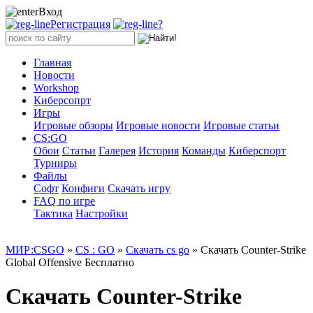
Вход
Регистрация
?
Главная
Новости
Workshop
Киберсопрт
Игры
Игровые обзоры
Игровые новости
Игровые статьи
CS:GO
Обои
Статьи
Галерея
История
Команды
Киберспорт
Турниры
Файлы
Софт
Конфиги
Скачать игру
FAQ по игре
Тактика
Настройки
МИР:CSGO
»
CS : GO
»
Скачать cs go
» Скачать Counter-Strike
Global Offensive Бесплатно
Скачать Counter-Strike