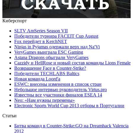
Киберспорт
SLTV AmSeries Season VII
Победители турнира FACEIT Cup August
Fox перейдет в KerchNET
Ninjas in Pyjamas одержали верх над Na'Vi
VeryGames выиграла ESC Gaming
Astana Dragons обыграли VeryGames
Cazzidy и HellRose и новый состав команды Lions Female
Возвращение Face в Counter-Strike?
Победители TECHLABS Baltics
Новая команда Loord'а
ESWC: внесены изменения в список стран
Небольшое интервью руководитель Virtus.pro
Известны все участники финалов ESEA 14
Neo: «Нам нужны перемены»
Electronic Sports World Cup 2013 отборы в Португалии
Статьи
Битва команд в Counter-Strike:GO на Dreamhack Valencia
2012