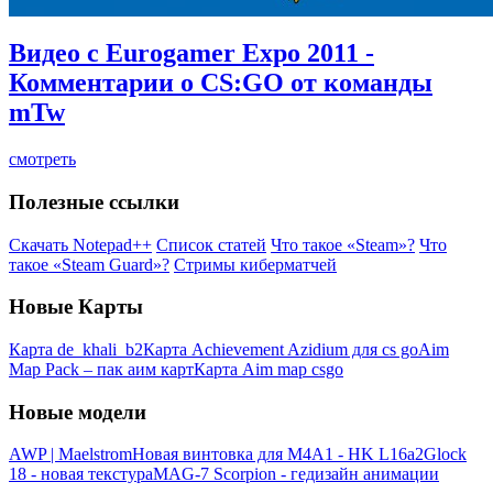
Видео c Eurogamer Expo 2011 -
Комментарии о CS:GO от команды
mTw
смотреть
Полезные ссылки
Скачать Notepad++
Список статей
Что такое «Steam»?
Что
такое «Steam Guard»?
Стримы киберматчей
Новые Карты
Карта de_khali_b2
Карта Achievement Azidium для cs go
Aim
Map Pack – пак аим карт
Карта Aim map csgo
Новые модели
AWP | Maelstrom
Новая винтовка для M4A1 - HK L16a2
Glock
18 - новая текстура
MAG-7 Scorpion - гедизайн анимации