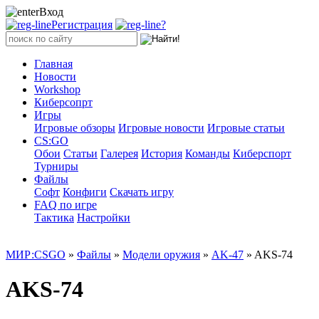
Вход
Регистрация
?
Главная
Новости
Workshop
Киберсопрт
Игры
Игровые обзоры
Игровые новости
Игровые статьи
CS:GO
Обои
Статьи
Галерея
История
Команды
Киберспорт
Турниры
Файлы
Софт
Конфиги
Скачать игру
FAQ по игре
Тактика
Настройки
МИР:CSGO
»
Файлы
»
Модели оружия
»
AK-47
» AKS-74
AKS-74