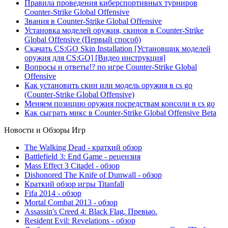
Правила проведения киберспортивных турниров
Counter-Strike Global Offensive
Звания в Counter-Strike Global Offensive
Установка моделей оружия, скинов в Counter-Strike
Global Offensive (Первый способ)
Скачать CS:GO Skin Installation [Установщик моделей
оружия для CS:GO] [Видео инструкция]
Вопросы и ответы!? по игре Counter-Strike Global
Offensive
Как установить скин или модель оружия в cs go
(Counter-Strike Global Offensive)
Меняем позицию оружия посредствам консоли в cs go
Как сыграть микс в Counter-Strike Global Offensive Beta
Новости и Обзоры Игр
The Walking Dead - краткий обзор
Battlefield 3: End Game - рецензия
Mass Effect 3 Citadel - обзор
Dishonored The Knife of Dunwall - обзор
Краткий обзор игры Titаnfall
Fifa 2014 - обзор
Mortal Combat 2013 - обзор
Assassin's Creed 4: Black Flag. Превью.
Resident Evil: Revelations - обзор