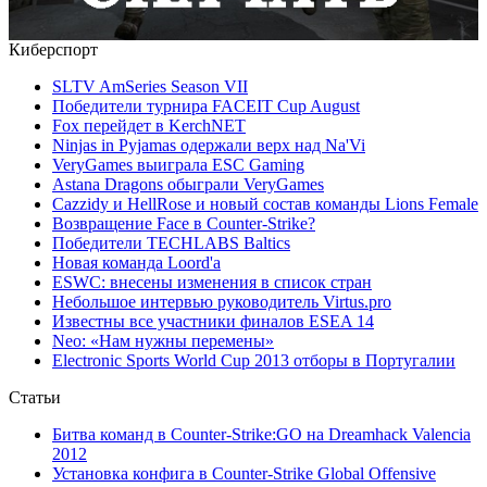
Киберспорт
SLTV AmSeries Season VII
Победители турнира FACEIT Cup August
Fox перейдет в KerchNET
Ninjas in Pyjamas одержали верх над Na'Vi
VeryGames выиграла ESC Gaming
Astana Dragons обыграли VeryGames
Cazzidy и HellRose и новый состав команды Lions Female
Возвращение Face в Counter-Strike?
Победители TECHLABS Baltics
Новая команда Loord'а
ESWC: внесены изменения в список стран
Небольшое интервью руководитель Virtus.pro
Известны все участники финалов ESEA 14
Neo: «Нам нужны перемены»
Electronic Sports World Cup 2013 отборы в Португалии
Статьи
Битва команд в Counter-Strike:GO на Dreamhack Valencia
2012
Установка конфига в Counter-Strike Global Offensive