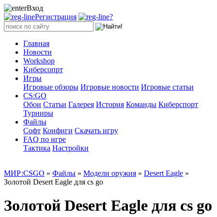
Вход
Регистрация
?
Главная
Новости
Workshop
Киберсопрт
Игры
Игровые обзоры
Игровые новости
Игровые статьи
CS:GO
Обои
Статьи
Галерея
История
Команды
Киберспорт
Турниры
Файлы
Софт
Конфиги
Скачать игру
FAQ по игре
Тактика
Настройки
МИР:CSGO
»
Файлы
»
Модели оружия
»
Desert Eagle
»
Золотой Desert Eagle для cs go
Золотой Desert Eagle для cs go