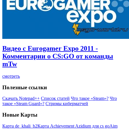
Видео c Eurogamer Expo 2011 -
Комментарии о CS:GO от команды
mTw
смотреть
Полезные ссылки
Скачать Notepad++
Список статей
Что такое «Steam»?
Что
такое «Steam Guard»?
Стримы киберматчей
Новые Карты
Карта de_khali_b2
Карта Achievement Azidium для cs go
Aim