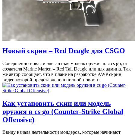
Новый скрин – Red Deagle для CSGO
Совершенно новая и элегантная модель оружия для cs go, от
создателя Marine Marten – Red Tail Deagle или для админа. Так
же автор сообщает, что в плане на разработке AWP скрин,
видео которой представлено в полной новости.
Как установить скин или модель
оружия в cs go (Counter-Strike Global
Offensive)
Ввиду начала деятельности моддеров, которые начинают