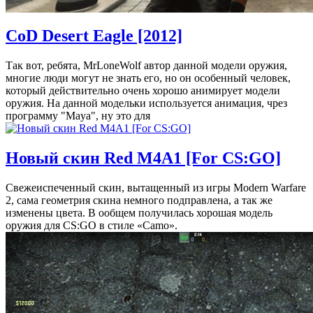
CoD Desert Eagle [2012]
Так вот, ребята, MrLoneWolf автор данной модели оружия,
многие люди могут не знать его, но он особенный человек,
который действительно очень хорошо анимирует модели
оружия. На данной модельки используется анимация, чрез
программу "Maya", ну это для
Новый скин Red M4A1 [For CS:GO]
Свежеиспеченный скин, вытащенный из игры Modern Warfare
2, сама геометрия скина немного подправлена, а так же
изменены цвета. В ообщем получилась хорошая модель
оружия для CS:GO в стиле «Camo».