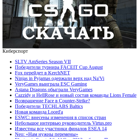
Киберспорт
SLTV AmSeries Season VII
Победители турнира FACEIT Cup August
Fox перейдет в KerchNET
Ninjas in Pyjamas одержали верх над Na'Vi
VeryGames выиграла ESC Gaming
Astana Dragons обыграли VeryGames
Cazzidy и HellRose и новый состав команды Lions Female
Возвращение Face в Counter-Strike?
Победители TECHLABS Baltics
Новая команда Loord'а
ESWC: внесены изменения в список стран
Небольшое интервью руководитель Virtus.pro
Известны все участники финалов ESEA 14
Neo: «Нам нужны перемены»