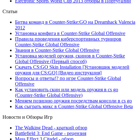
Electronic Sports World Cup 2013 отборы в Португалии
Статьи
Битва команд в Counter-Strike:GO на Dreamhack Valencia
2012
Установка конфига в Counter-Strike Global Offensive
Правила проведения киберспортивных турниров
Counter-Strike Global Offensive
Звания в Counter-Strike Global Offensive
Установка моделей оружия, скинов в Counter-Strike
Global Offensive (Первый способ)
Скачать CS:GO Skin Installation [Установщик моделей
оружия для CS:GO] [Видео инструкция]
Вопросы и ответы!? по игре Counter-Strike Global
Offensive
Как установить скин или модель оружия в cs go
(Counter-Strike Global Offensive)
Меняем позицию оружия посредствам консоли в cs go
Как сыграть микс в Counter-Strike Global Offensive Beta
Новости и Обзоры Игр
The Walking Dead - краткий обзор
Battlefield 3: End Game - рецензия
Mass Effect 3 Citadel - обзор