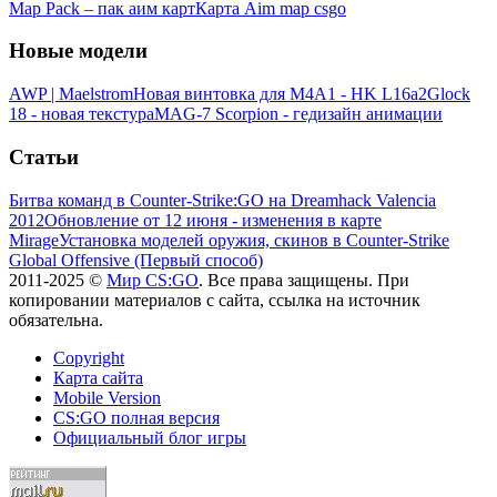
Map Pack – пак аим карт
Карта Aim map csgo
Новые модели
AWP | Maelstrom
Новая винтовка для M4A1 - HK L16a2
Glock
18 - новая текстура
MAG-7 Scorpion - гедизайн анимации
Статьи
Битва команд в Counter-Strike:GO на Dreamhack Valencia
2012
Обновление от 12 июня - изменения в карте
Mirage
Установка моделей оружия, скинов в Counter-Strike
Global Offensive (Первый способ)
2011-2025 ©
Мир CS:GO
. Все права защищены. При
копировании материалов с сайта, ссылка на источник
обязательна.
Copyright
Карта сайта
Mobile Version
CS:GO полная версия
Официальный блог игры