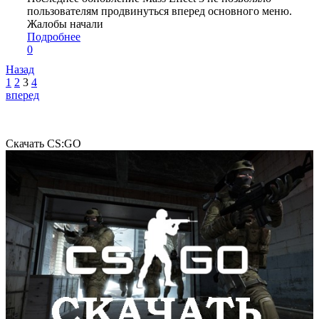
пользователям продвинуться вперед основного меню.
Жалобы начали
Подробнее
0
Назад
1
2
3
4
вперед
Скачать CS:GO