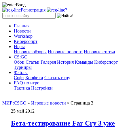
Вход
Регистрация
?
Главная
Новости
Workshop
Киберсопрт
Игры
Игровые обзоры
Игровые новости
Игровые статьи
CS:GO
Обои
Статьи
Галерея
История
Команды
Киберспорт
Турниры
Файлы
Софт
Конфиги
Скачать игру
FAQ по игре
Тактика
Настройки
МИР:CSGO
»
Игровые новости
» Страница 3
25 май 2012
Бета-тестирование Far Cry 3 уже