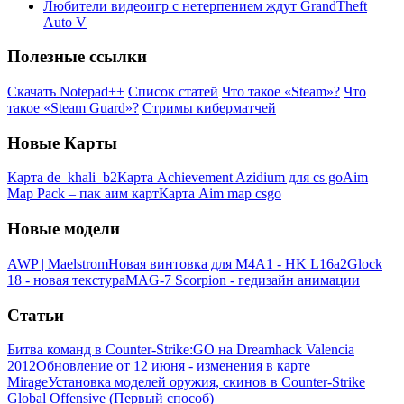
Любители видеоигр с нетерпением ждут GrandTheft
Auto V
Полезные ссылки
Скачать Notepad++
Список статей
Что такое «Steam»?
Что
такое «Steam Guard»?
Стримы киберматчей
Новые Карты
Карта de_khali_b2
Карта Achievement Azidium для cs go
Aim
Map Pack – пак аим карт
Карта Aim map csgo
Новые модели
AWP | Maelstrom
Новая винтовка для M4A1 - HK L16a2
Glock
18 - новая текстура
MAG-7 Scorpion - гедизайн анимации
Статьи
Битва команд в Counter-Strike:GO на Dreamhack Valencia
2012
Обновление от 12 июня - изменения в карте
Mirage
Установка моделей оружия, скинов в Counter-Strike
Global Offensive (Первый способ)