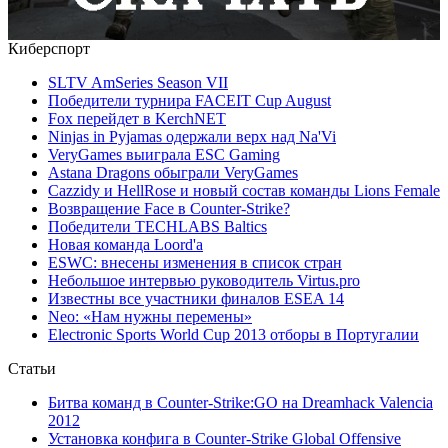
Киберспорт
SLTV AmSeries Season VII
Победители турнира FACEIT Cup August
Fox перейдет в KerchNET
Ninjas in Pyjamas одержали верх над Na'Vi
VeryGames выиграла ESC Gaming
Astana Dragons обыграли VeryGames
Cazzidy и HellRose и новый состав команды Lions Female
Возвращение Face в Counter-Strike?
Победители TECHLABS Baltics
Новая команда Loord'а
ESWC: внесены изменения в список стран
Небольшое интервью руководитель Virtus.pro
Известны все участники финалов ESEA 14
Neo: «Нам нужны перемены»
Electronic Sports World Cup 2013 отборы в Португалии
Статьи
Битва команд в Counter-Strike:GO на Dreamhack Valencia
2012
Установка конфига в Counter-Strike Global Offensive