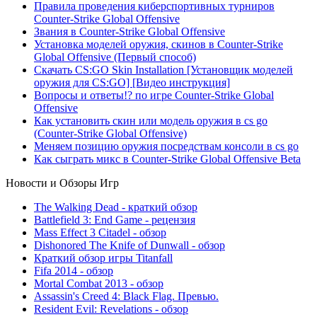
Правила проведения киберспортивных турниров
Counter-Strike Global Offensive
Звания в Counter-Strike Global Offensive
Установка моделей оружия, скинов в Counter-Strike
Global Offensive (Первый способ)
Скачать CS:GO Skin Installation [Установщик моделей
оружия для CS:GO] [Видео инструкция]
Вопросы и ответы!? по игре Counter-Strike Global
Offensive
Как установить скин или модель оружия в cs go
(Counter-Strike Global Offensive)
Меняем позицию оружия посредствам консоли в cs go
Как сыграть микс в Counter-Strike Global Offensive Beta
Новости и Обзоры Игр
The Walking Dead - краткий обзор
Battlefield 3: End Game - рецензия
Mass Effect 3 Citadel - обзор
Dishonored The Knife of Dunwall - обзор
Краткий обзор игры Titаnfall
Fifa 2014 - обзор
Mortal Combat 2013 - обзор
Assassin's Creed 4: Black Flag. Превью.
Resident Evil: Revelations - обзор