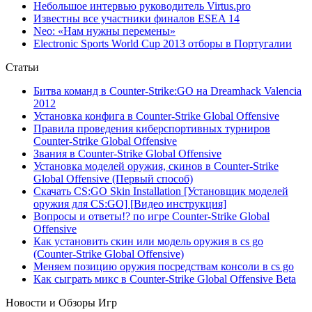
Небольшое интервью руководитель Virtus.pro
Известны все участники финалов ESEA 14
Neo: «Нам нужны перемены»
Electronic Sports World Cup 2013 отборы в Португалии
Статьи
Битва команд в Counter-Strike:GO на Dreamhack Valencia
2012
Установка конфига в Counter-Strike Global Offensive
Правила проведения киберспортивных турниров
Counter-Strike Global Offensive
Звания в Counter-Strike Global Offensive
Установка моделей оружия, скинов в Counter-Strike
Global Offensive (Первый способ)
Скачать CS:GO Skin Installation [Установщик моделей
оружия для CS:GO] [Видео инструкция]
Вопросы и ответы!? по игре Counter-Strike Global
Offensive
Как установить скин или модель оружия в cs go
(Counter-Strike Global Offensive)
Меняем позицию оружия посредствам консоли в cs go
Как сыграть микс в Counter-Strike Global Offensive Beta
Новости и Обзоры Игр