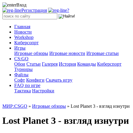
Вход
Регистрация
?
Главная
Новости
Workshop
Киберсопрт
Игры
Игровые обзоры
Игровые новости
Игровые статьи
CS:GO
Обои
Статьи
Галерея
История
Команды
Киберспорт
Турниры
Файлы
Софт
Конфиги
Скачать игру
FAQ по игре
Тактика
Настройки
МИР:CSGO
»
Игровые обзоры
» Lost Planet 3 - взгляд изнутри
Lost Planet 3 - взгляд изнутри