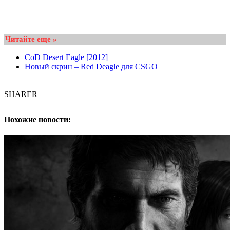
Читайте еще »
CoD Desert Eagle [2012]
Новый скрин – Red Deagle для CSGO
SHARER
Похожие новости: