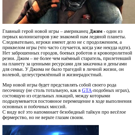
Главный герой новой игры – американец
Джим
- один из
первых колонизаторов уже знакомой нам ледяной планеты.
Следовательно, игроки имеют дело не с продолжением, а
приквелом игры (что часто случается, когда уже некуда идти).
Нет заброшенных городов, боевых роботов и кровопролитной
резни. Джим – не более чем наёмный старатель, прилетевший
на планету за ценными ресурсами для заказчика и деньгами
для семьи. У Джима не было трагедий в личной жизни, он
волевой, целеустремлённый и жизнерадостный.
Мир новой игры будет представлять собой своего рода
песочницу (не столь тотальную, как в
GTA
-подобных играх),
состоящую из отдельных локаций, между которыми
подразумевается постоянное перемещение в ходе выполнения
основных и побочных миссий.
С виду всё это напоминает безобидный тайкун про весёлое
фермерство, но не верьте глазам своим.