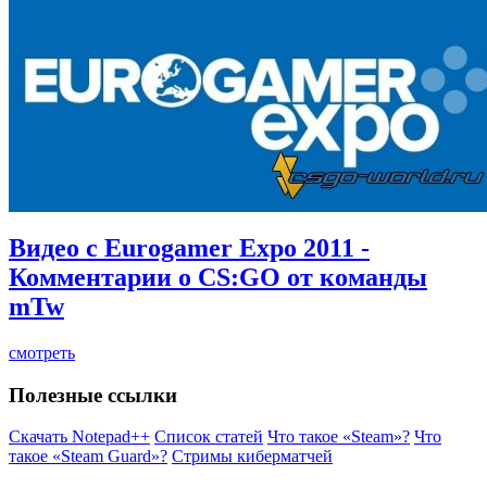
Видео c Eurogamer Expo 2011 -
Комментарии о CS:GO от команды
mTw
смотреть
Полезные ссылки
Скачать Notepad++
Список статей
Что такое «Steam»?
Что
такое «Steam Guard»?
Стримы киберматчей