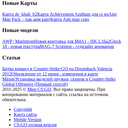
Новые Карты
Карта de_khali_b2
Карта Achievement Azidium для cs go
Aim
Map Pack – пак аим карт
Карта Aim map csgo
Новые модели
AWP | Maelstrom
Новая винтовка для M4A1 - HK L16a2
Glock
18 - новая текстура
MAG-7 Scorpion - гедизайн анимации
Статьи
Битва команд в Counter-Strike:GO на Dreamhack Valencia
2012
Обновление от 12 июня - изменения в карте
Mirage
Установка моделей оружия, скинов в Counter-Strike
Global Offensive (Первый способ)
2011-2025 ©
Мир CS:GO
. Все права защищены. При
копировании материалов с сайта, ссылка на источник
обязательна.
Copyright
Карта сайта
Mobile Version
CS:GO полная версия