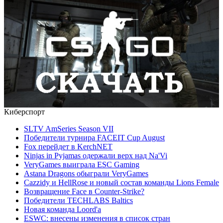
Киберспорт
SLTV AmSeries Season VII
Победители турнира FACEIT Cup August
Fox перейдет в KerchNET
Ninjas in Pyjamas одержали верх над Na'Vi
VeryGames выиграла ESC Gaming
Astana Dragons обыграли VeryGames
Cazzidy и HellRose и новый состав команды Lions Female
Возвращение Face в Counter-Strike?
Победители TECHLABS Baltics
Новая команда Loord'а
ESWC: внесены изменения в список стран