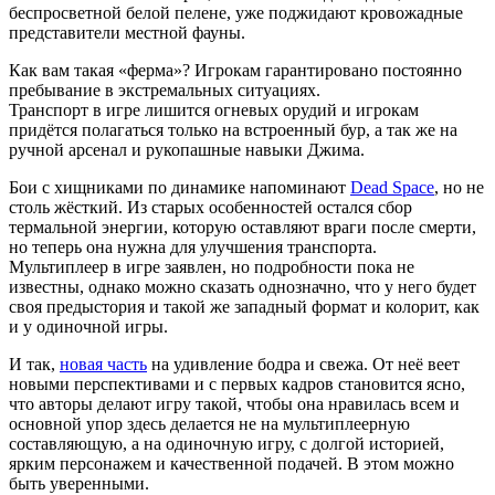
беспросветной белой пелене, уже поджидают кровожадные
представители местной фауны.
Как вам такая «ферма»? Игрокам гарантировано постоянно
пребывание в экстремальных ситуациях.
Транспорт в игре лишится огневых орудий и игрокам
придётся полагаться только на встроенный бур, а так же на
ручной арсенал и рукопашные навыки Джима.
Бои с хищниками по динамике напоминают
Dead Space
, но не
столь жёсткий. Из старых особенностей остался сбор
термальной энергии, которую оставляют враги после смерти,
но теперь она нужна для улучшения транспорта.
Мультиплеер в игре заявлен, но подробности пока не
известны, однако можно сказать однозначно, что у него будет
своя предыстория и такой же западный формат и колорит, как
и у одиночной игры.
И так,
новая часть
на удивление бодра и свежа. От неё веет
новыми перспективами и с первых кадров становится ясно,
что авторы делают игру такой, чтобы она нравилась всем и
основной упор здесь делается не на мультиплеерную
составляющую, а на одиночную игру, с долгой историей,
ярким персонажем и качественной подачей. В этом можно
быть уверенными.