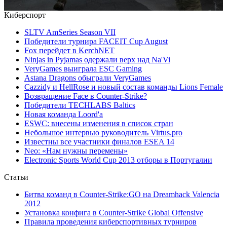
Киберспорт
SLTV AmSeries Season VII
Победители турнира FACEIT Cup August
Fox перейдет в KerchNET
Ninjas in Pyjamas одержали верх над Na'Vi
VeryGames выиграла ESC Gaming
Astana Dragons обыграли VeryGames
Cazzidy и HellRose и новый состав команды Lions Female
Возвращение Face в Counter-Strike?
Победители TECHLABS Baltics
Новая команда Loord'а
ESWC: внесены изменения в список стран
Небольшое интервью руководитель Virtus.pro
Известны все участники финалов ESEA 14
Neo: «Нам нужны перемены»
Electronic Sports World Cup 2013 отборы в Португалии
Статьи
Битва команд в Counter-Strike:GO на Dreamhack Valencia
2012
Установка конфига в Counter-Strike Global Offensive
Правила проведения киберспортивных турниров