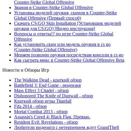
Counter-Strike Global Offensive
Звания в Counter-Strike Global Offensive
Установка моделей оружия, скинов в Counter-Strike
Global Offensive (Первый способ)
Скачать CS:GO Skin Installation [Установщик моделей
оружия для CS:GO] [Видео инструкция]
Вопросы и ответы!? по игре Counter-Strike Global
Offensive
Как установить скин или модель оружия в cs go
(Counter-Strike Global Offensive)
Меняем позицию оружия посредствам консоли в cs go
Как сыграть микс в Counter-Strike Global Offensive Beta
Новости и Обзоры Игр
The Walking Dead - краткий обзор
Battlefield 3: End Game - рецензия
Mass Effect 3 Citadel - обзор
Dishonored The Knife of Dunwall - обзор
Краткий обзор игры Titаnfall
Fifa 2014 - обзор
Mortal Combat 2013 - обзор
Assassin's Creed 4: Black Flag. Превью.
Resident Evil: Revelations - обзор
Любители видеоигр с нетерпением ждут GrandTheft