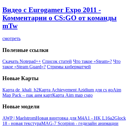
Видео c Eurogamer Expo 2011 -
Комментарии о CS:GO от команды
mTw
смотреть
Полезные ссылки
Скачать Notepad++
Список статей
Что такое «Steam»?
Что
такое «Steam Guard»?
Стримы киберматчей
Новые Карты
Карта de_khali_b2
Карта Achievement Azidium для cs go
Aim
Map Pack – пак аим карт
Карта Aim map csgo
Новые модели
AWP | Maelstrom
Новая винтовка для M4A1 - HK L16a2
Glock
18 - новая текстура
MAG-7 Scorpion - гедизайн анимации