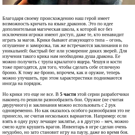
Благодаря своему происхождению наш герой имеет
возможность кричать на языке драконов. Это по идее
дополнительная магическая школа, к которой все без
исключения игроки имеют доступ, даже те, кто ненавидит
играть за магов. Крики бывают атакующего типа – огонь,
оглушение и заморозка, так же встречаются заклинания и по
уникальней: быстрый бег или усмирение диких зверей. Для
изучения такого крика нам необходима душа дракона. Ее
можно получить с трупа крылатого ящера. Чешуя и кости
тоже пригодятся, для того, чтобы сделать себе отличную
броню. К тому же броню, впрочем, как и оружие, теперь
можно улучшить, при этом характеристики поднимаются
иногда на порядок.
Но крики это еще не все. В
5 части
этой серии разработчики
наконец-то решили разнообразить бои. Оружие (не считая
двуручного) и заклинания можно использовать с 2 рук
одновременно. Но как оказалось особого разнообразия это не
принесло, не считая нескольких вариантов. Например: если
взять в одну руку лечащее заклятье, а в другую – меч, можно
смело идти крушить врагов. Инвентарь в игре сделан очень
неудобно, но зато становит игру на паузу, даже во время боя.