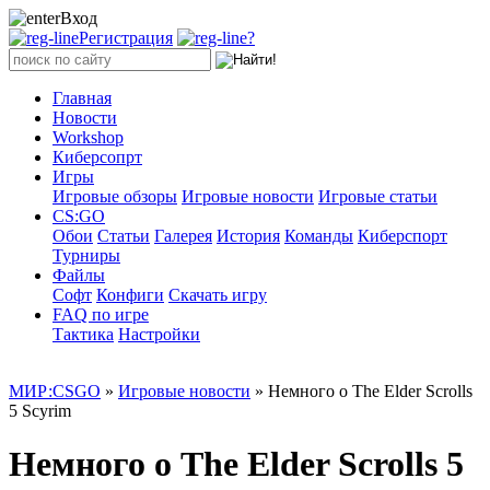
Вход
Регистрация
?
Главная
Новости
Workshop
Киберсопрт
Игры
Игровые обзоры
Игровые новости
Игровые статьи
CS:GO
Обои
Статьи
Галерея
История
Команды
Киберспорт
Турниры
Файлы
Софт
Конфиги
Скачать игру
FAQ по игре
Тактика
Настройки
МИР:CSGO
»
Игровые новости
» Немного о The Elder Scrolls
5 Scyrim
Немного о The Elder Scrolls 5